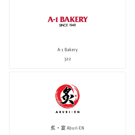
A-1 Bakery
322
炙・宴 Aburi-EN