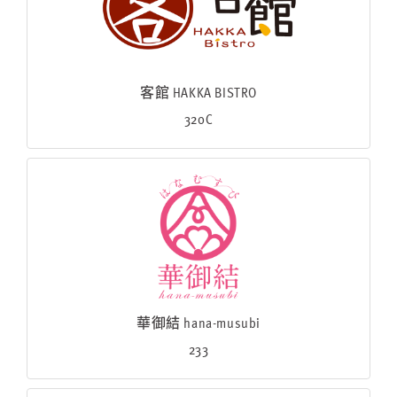
客館 HAKKA BISTRO
320C
華御結 hana-musubi
233