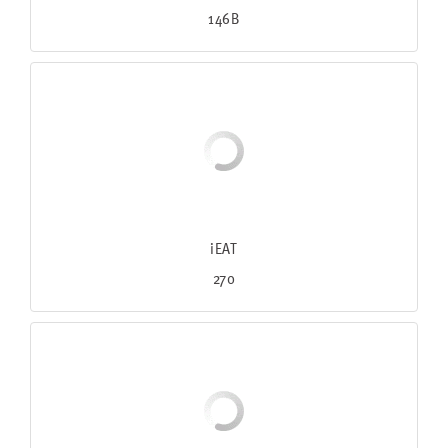
146B
iEAT
270