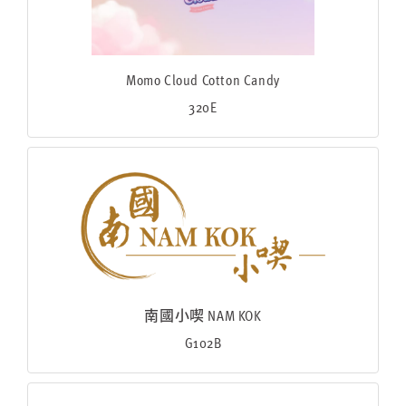
Momo Cloud Cotton Candy
320E
南國小喫 NAM KOK
G102B