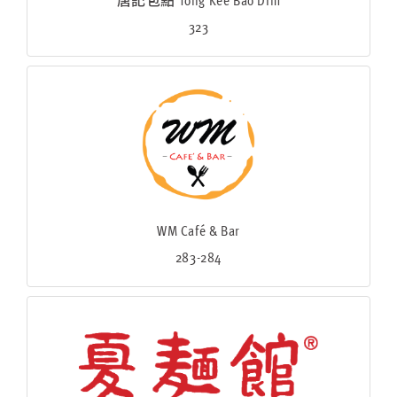
323
WM Café & Bar
283-284