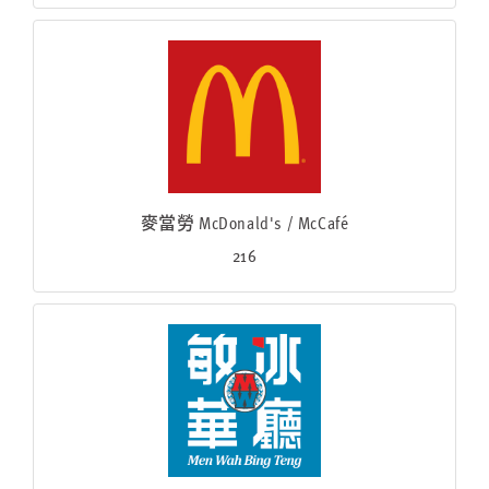
麥當勞 McDonald's / McCafé
216