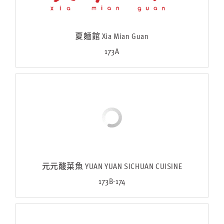
夏麵館 Xia Mian Guan
173A
元元酸菜魚 YUAN YUAN SICHUAN CUISINE
173B-174