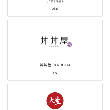
Châteraisé
266
丼丼屋 DONDONYA
371