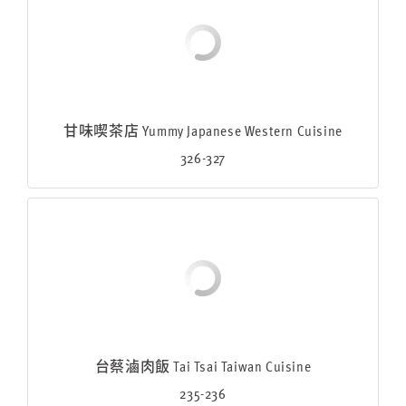
甘味喫茶店 Yummy Japanese Western Cuisine
326-327
台蔡滷肉飯 Tai Tsai Taiwan Cuisine
235-236