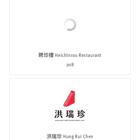
聘珍樓 Heichinrou Restaurant
208
洪瑞珍 Hung Rui Chen