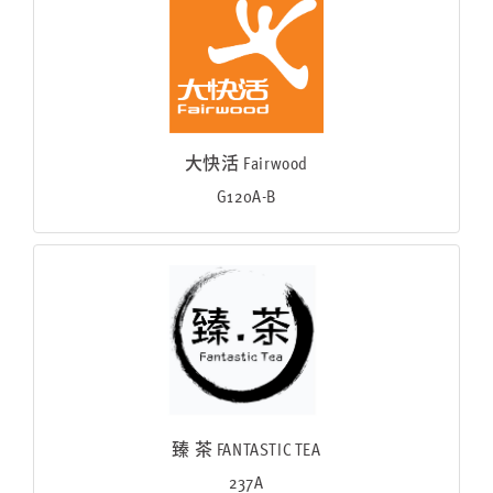
大快活 Fairwood
G120A-B
臻 茶 FANTASTIC TEA
237A