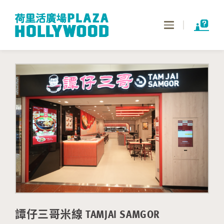
Toggle
navigation
譚仔三哥米線 TAMJAI SAMGOR