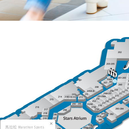
馬拉松 Marathon Sports