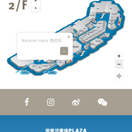
Marathon Sports 馬拉松
+