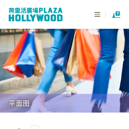
Toggle
navigation
平面图