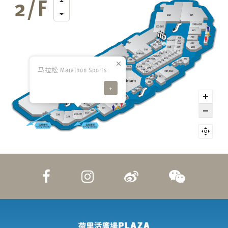
马拉松 Marathon Sports
+