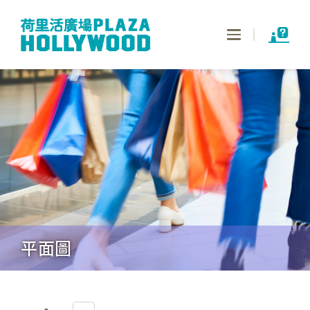
Toggle
navigation
平面圖