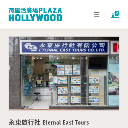
Toggle
navigation
永東旅行社 Eternal East Tours