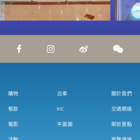
購物
泊車
關於我們
餐飲
VIC
交通網絡
電影
平面圖
鄰近景點
活動
展覽場地