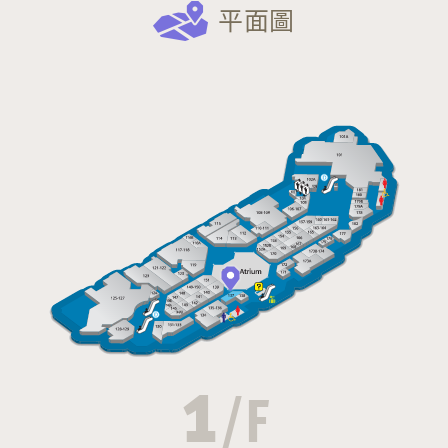
平面圖
1
/F