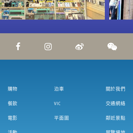
購物
泊車
關於我們
餐飲
VIC
交通網絡
電影
平面圖
鄰近景點
活動
展覽場地