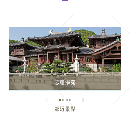
志蓮淨苑
鄰近景點