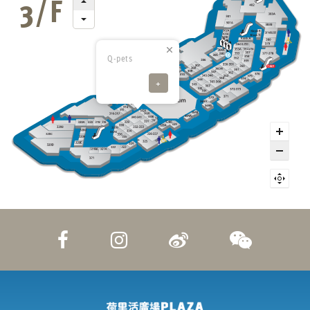
Q-pets
+