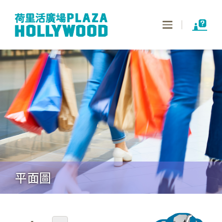
Toggle
navigation
平面圖