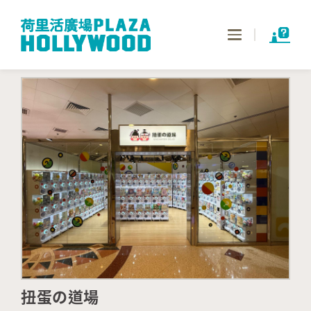
Toggle
navigation
扭蛋の道場