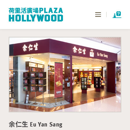
Toggle
navigation
余仁生 Eu Yan Sang