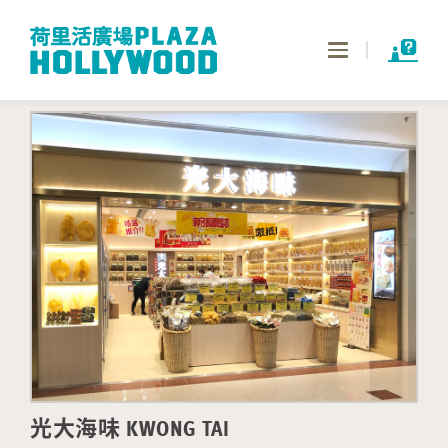
Toggle
navigation
光大海味 KWONG TAI