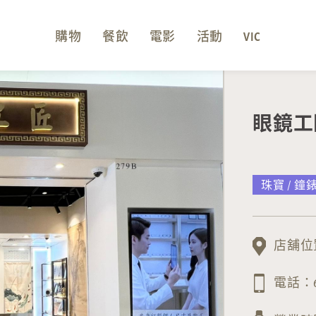
購物
餐飲
電影
活動
VIC
眼鏡工匠 
珠寶 / 鐘錶
店舖位置
電話：60