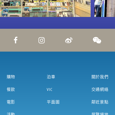
購物
泊車
關於我們
餐飲
VIC
交通網絡
電影
平面圖
鄰近景點
活動
展覽場地