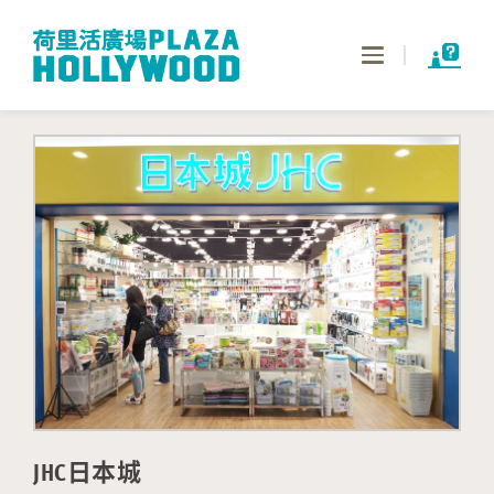
Toggle
navigation
JHC日本城