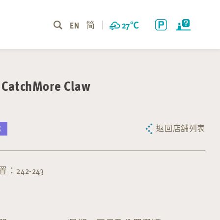
EN
简
27
℃
atchMore Claw
返回店舖列表
趣
：242-243