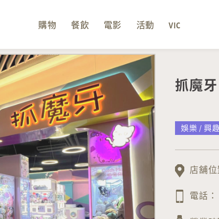
購物
餐飲
電影
活動
VIC
抓魔牙 C
娛樂 / 興
店舖位置
電話：