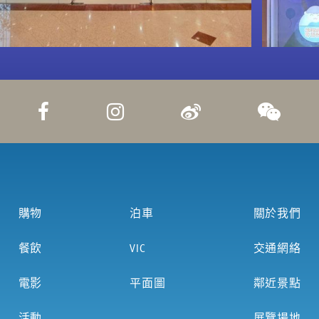
購物
泊車
關於我們
餐飲
VIC
交通網絡
電影
平面圖
鄰近景點
活動
展覽場地