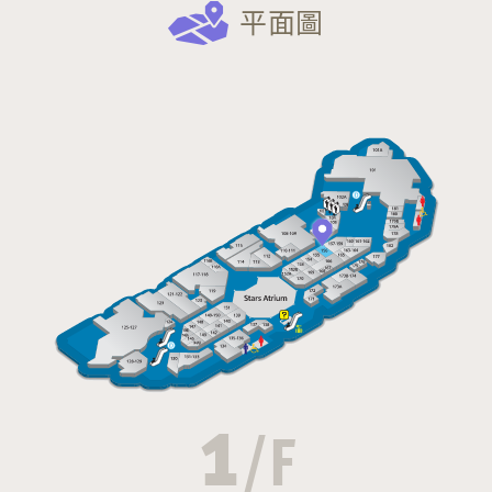
平面圖
1
/F