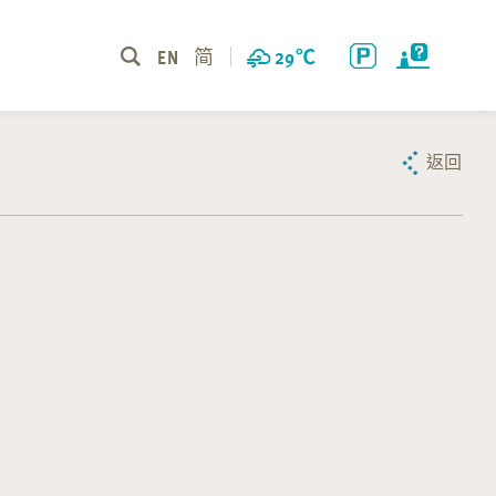
EN
简
29
℃
返回