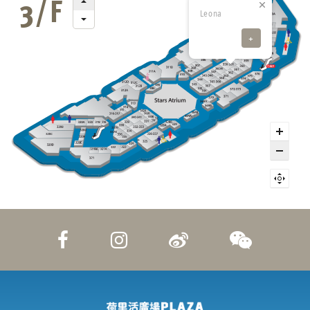
Leona
+