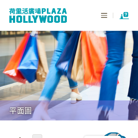
Toggle
navigation
平面圖