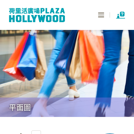
Toggle
navigation
平面圖