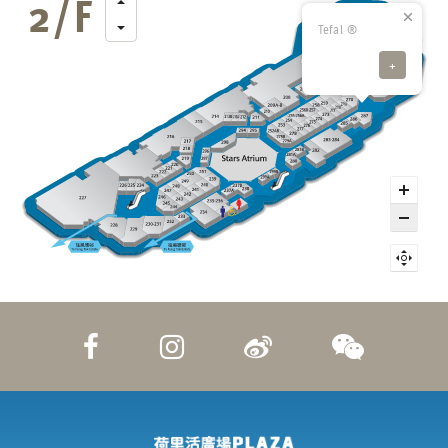
Tefal ®
+