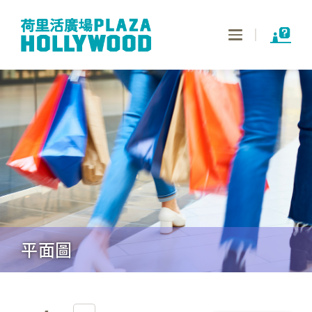
Toggle
navigation
平面圖