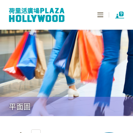
Toggle
navigation
平面圖