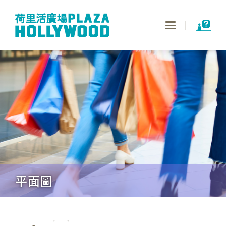
Toggle
navigation
平面圖