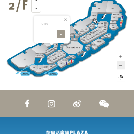
momo
+