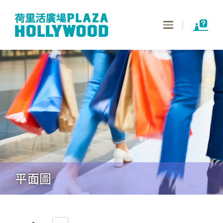
Toggle
navigation
平面圖