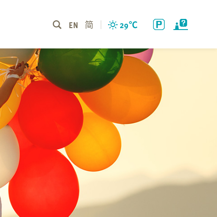
EN
简
29
℃