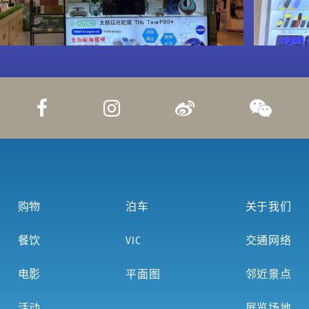
购物
泊车
关于我们
餐饮
VIC
交通网络
电影
平面图
邻近景点
活动
展览场地