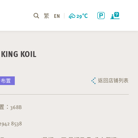
繁
EN
29
℃
ING KOIL
返回店铺列表
居布置
：368B
42 8538