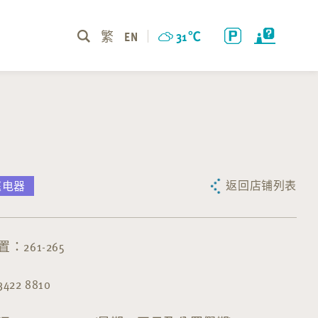
繁
EN
31
℃
返回店铺列表
庭电器
：261-265
22 8810