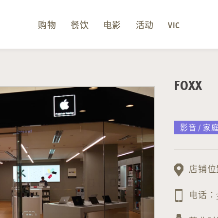
购物
餐饮
电影
活动
VIC
FOXX
影音 / 家
店铺位置
电话：34