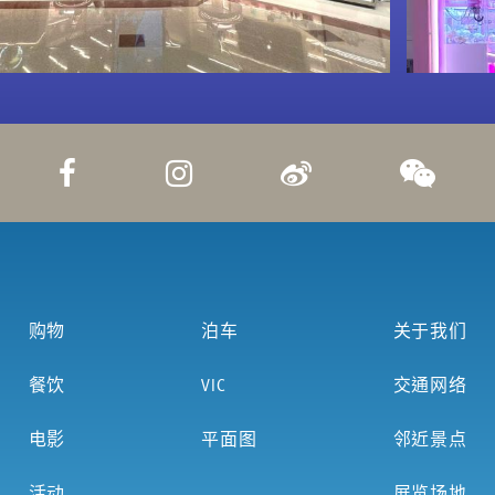
购物
泊车
关于我们
餐饮
VIC
交通网络
电影
平面图
邻近景点
活动
展览场地