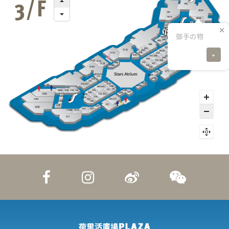
御手の物
+