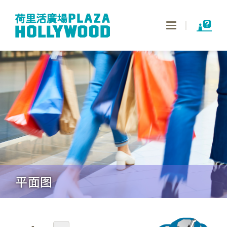
Toggle
navigation
平面图