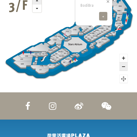
BodiBra
+