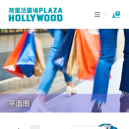
Toggle
navigation
平面图