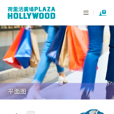
Toggle
navigation
平面图