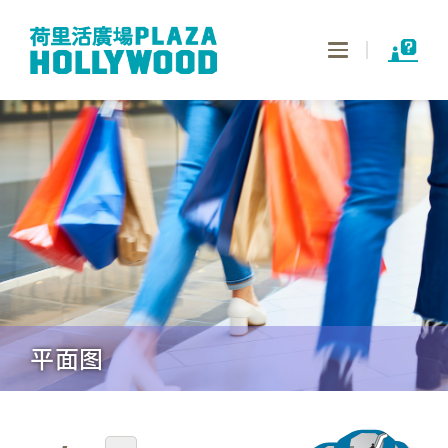
Toggle
navigation
平面图