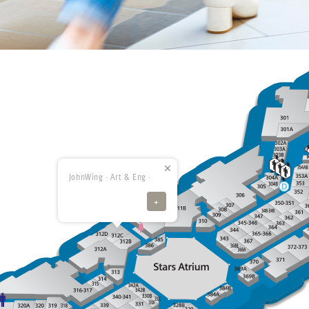
JohnWing · Art & Eng ·
+