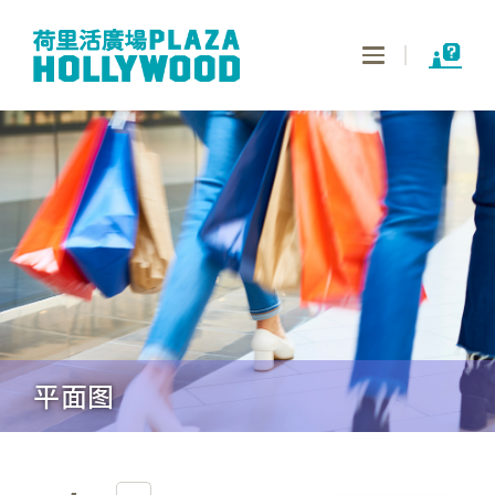
Toggle
navigation
平面图