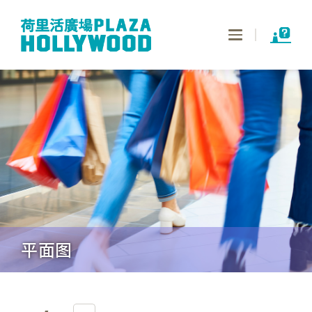
Toggle
navigation
平面图