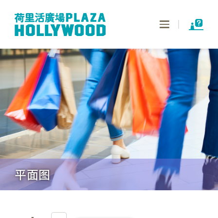
Toggle
navigation
平面图