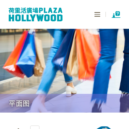
Toggle
navigation
平面图