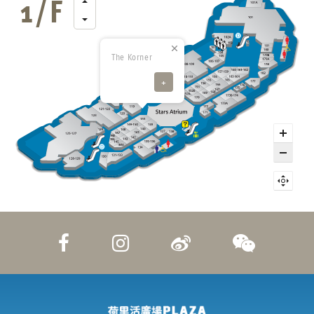
The Korner
+