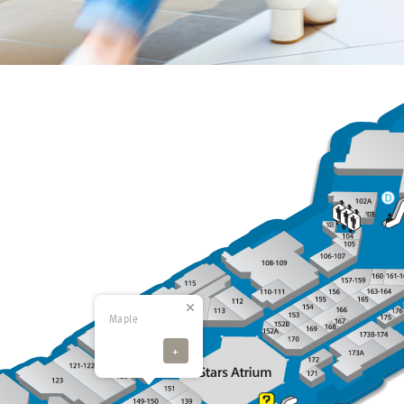
Maple
+