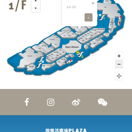
ad-lib
+