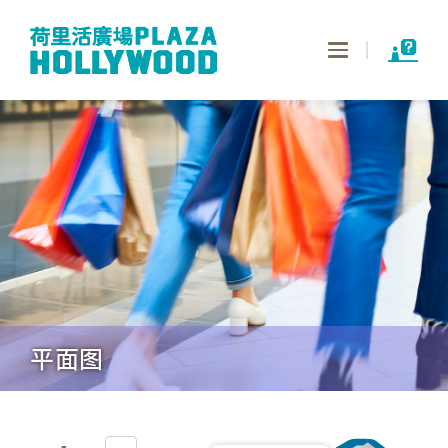
Toggle
navigation
平面图